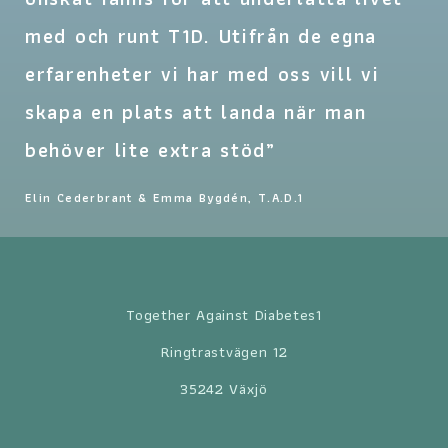
med och runt T1D. Utifrån de egna
me
erfarenheter vi har med oss vill vi
er
skapa en plats att landa när man
sk
behöver lite extra stöd”
be
Elin Cederbrant & Emma Bygdén, T.A.D.1
Eli
Together Against Diabetes1
Ringtrastvägen 12
35242 Växjö