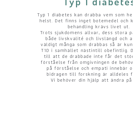
Typ 1 diabete
Typ 1 diabetes kan drabba vem som he
helst. Det finns inget botemedel och 
behandling krävs livet ut.
Trots sjukdomens allvar, dess stora 
både livskvalité och livslängd och a
väldigt många som drabbas så är ku
T1D i samhället nästintill obefintlig. 
till att de drabbade inte får det st
förståelse från omgivningen de behöv
på förståelse och empati innebär o
bidragen till forskning är alldeles
Vi behöver din hjälp att ändra på