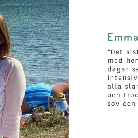
Emma
"Det si
med hem
dagar s
intensi
alla sl
och tro
sov och