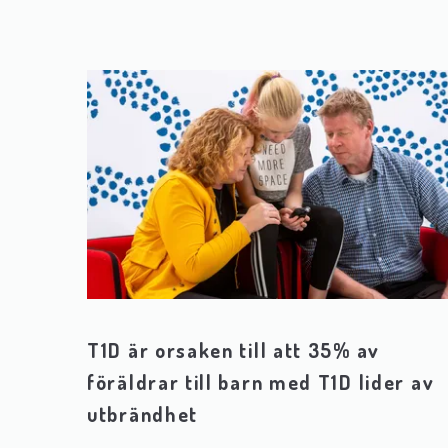
T1D är orsaken till att 35% av
föräldrar till barn med T1D lider av
utbrändhet