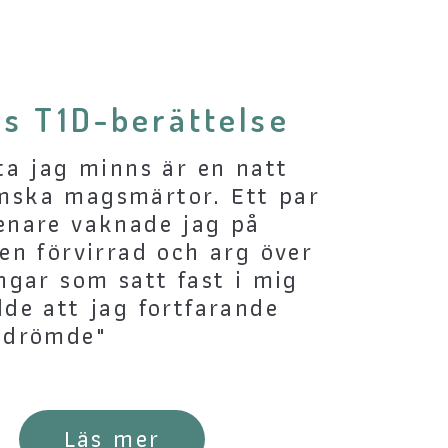
s T1D-berättelse
sta jag minns är en natt
ska magsmärtor. Ett par
enare vaknade jag på
ven förvirrad och arg över
angar som satt fast i mig
dde att jag fortfarande
 drömde"
Läs mer