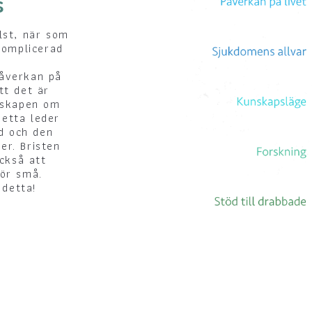
s
lst, när som
komplicerad
påverkan på
tt det är
nskapen om
Detta leder
öd och den
er. Bristen
ckså att
 för små.
 detta!