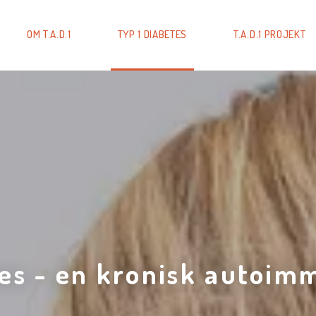
OM T.A.D.1
TYP 1 DIABETES
T.A.D.1 PROJEKT
tes - en kronisk autoi