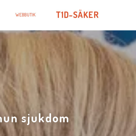
T1D-SÄKER
WEBBUTIK
mmun sjukdom