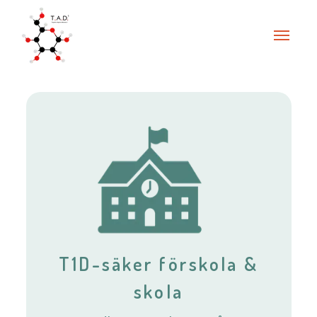
T1D-säker förskola &
skola