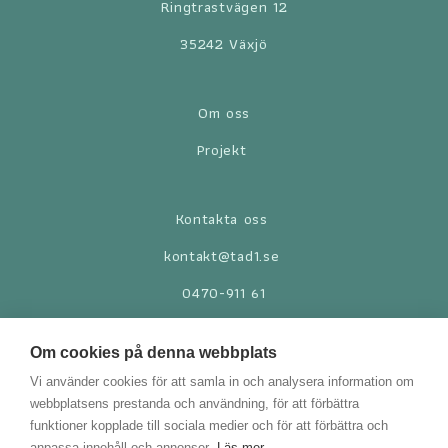
Ringtrastvägen 12
35242 Växjö
Om oss
Projekt
Kontakta oss
kontakt@tad1.se
0470-911 61
Om cookies på denna webbplats
Webbshop
Vi använder cookies för att samla in och analysera information om
Integritetspolicy
webbplatsens prestanda och användning, för att förbättra
funktioner kopplade till sociala medier och för att förbättra och
Swish: 123 62 60 244
anpassa innehåll och annonser.
Läs mer